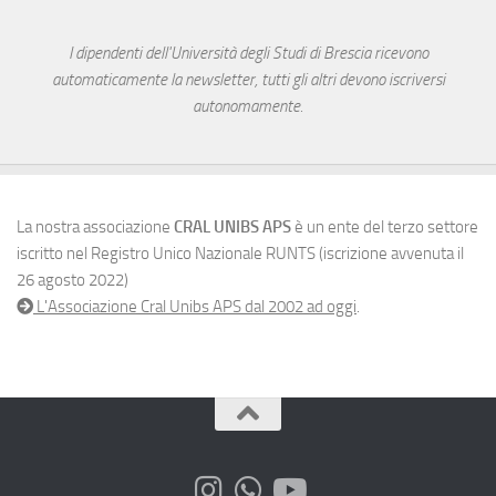
I dipendenti dell'Università degli Studi di Brescia ricevono
automaticamente la newsletter, tutti gli altri devono iscriversi
autonomamente.
La nostra associazione
CRAL UNIBS APS
è un ente del terzo settore
iscritto nel Registro Unico Nazionale RUNTS (iscrizione avvenuta il
26 agosto 2022)
L'Associazione Cral Unibs APS dal 2002 ad oggi
.