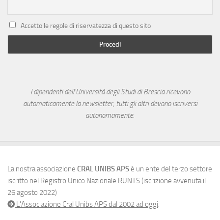
Accetto le regole di riservatezza di questo sito
I dipendenti dell'Università degli Studi di Brescia ricevono
automaticamente la newsletter, tutti gli altri devono iscriversi
autonomamente.
La nostra associazione
CRAL UNIBS APS
è un ente del terzo settore
iscritto nel Registro Unico Nazionale RUNTS (iscrizione avvenuta il
26 agosto 2022)
L'Associazione Cral Unibs APS dal 2002 ad oggi
.