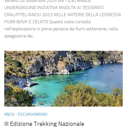
Venerdì 24 Novembre 2023 ore 15,30 Brescia
UNDERGROUND INIZIATIVA RIVOLTA AI TESSERATI
CRAL/FITEL/ANCIU 2023 NELLE ARTERIE DELLA LEONESSA
FIUMI BOVA E CELATO Questa visita consiste
nell’esplorazione in prima persona dei fiumi sotterranei, nella
spiegazione dei...
ANCIU
/
ESCURSIONISMO
III Edizione Trekking Nazionale