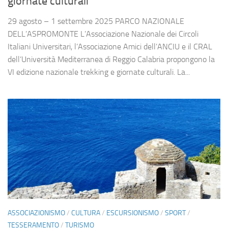
giornate culturali
29 agosto – 1 settembre 2025 PARCO NAZIONALE
DELL’ASPROMONTE L’Associazione Nazionale dei Circoli
Italiani Universitari, l’Associazione Amici dell’ANCIU e il CRAL
dell’Università Mediterranea di Reggio Calabria propongono la
VI edizione nazionale trekking e giornate culturali. La...
ASSOCIAZIONISMO
/
CULTURA
/
ESCURSIONISMO
/
SPORT
/
TESSERAMENTO
/
TURISMO