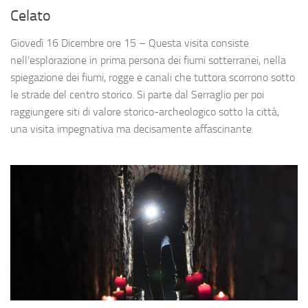
Celato
Giovedì 16 Dicembre ore 15 – Questa visita consiste
nell’esplorazione in prima persona dei fiumi sotterranei, nella
spiegazione dei fiumi, rogge e canali che tuttora scorrono sotto
le strade del centro storico. Si parte dal Serraglio per poi
raggiungere siti di valore storico-archeologico sotto la città,
una visita impegnativa ma decisamente affascinante.