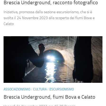
Brescia Underground, racconto fotografico
Iniziativa, promossa dalla sezione escursionismo, che si è
svolta il 24 Novembre 2023 alla scoperta dei fiumi Bove e
Celato
ASSOCIAZIONISMO
/
CULTURA
/
ESCURSIONISMO
Brescia Underground, fiumi Bova e Celato