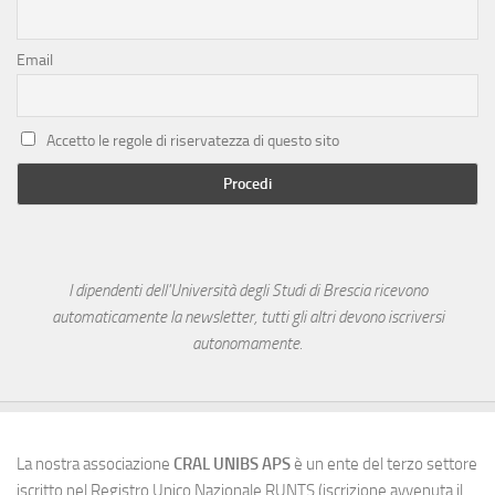
Email
Accetto le regole di riservatezza di questo sito
I dipendenti dell'Università degli Studi di Brescia ricevono
automaticamente la newsletter, tutti gli altri devono iscriversi
autonomamente.
La nostra associazione
CRAL UNIBS APS
è un ente del terzo settore
iscritto nel Registro Unico Nazionale RUNTS (iscrizione avvenuta il