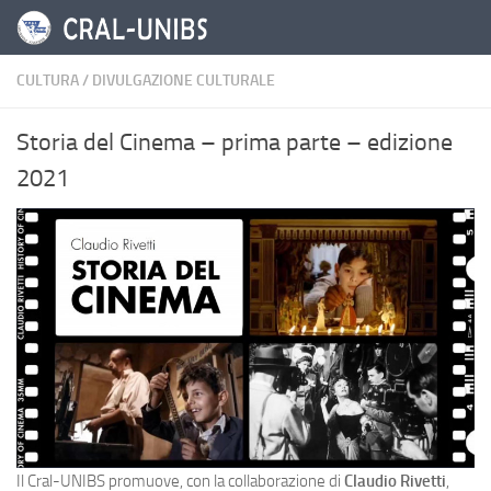
Salta al contenuto
CULTURA
/
DIVULGAZIONE CULTURALE
Storia del Cinema – prima parte – edizione
2021
Il Cral-UNIBS promuove, con la collaborazione di
Claudio Rivetti
,