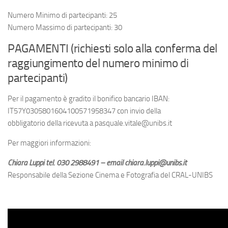
Numero Minimo di partecipanti: 25
Numero Massimo di partecipanti: 30
PAGAMENTI (richiesti solo alla conferma del
raggiungimento del numero minimo di
partecipanti)
Per il pagamento è gradito il bonifico bancario IBAN:
IT57Y0305801604100571958347 con invio della
obbligatorio della ricevuta a pasquale.vitale@unibs.it
Per maggiori informazioni:
Chiara Luppi tel. 030 2988491 – email chiara.luppi@unibs.it
Responsabile della Sezione Cinema e Fotografia del CRAL-UNIBS