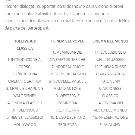
Incontri dialogati, supportati da slideshow e dalla visione di brevi
spezzoni di film e attività interattive. Queste includono la
condivisione di materiale su una piattaforma online e l’analisi di film
da parte dei partecipanti.
HOLLYWOOD
Il CINEMA EUROPEO
CINEMA NEL MONDO
CLASSICA
6. AVANGUARDIE
11. EVOLUZIONE DI
1. INTRODUZIONE AL
CINEMATOGRAFICHE
UN LINGUAGGIO
CORSO
7. NEOREALISMO E
12. CINEMA RUSSO
2. L’INDUSTRIA
POST-NEOREALISMO
D’AVANGUARDIA
CINEMATOGRAFICA
8. NOUVELLE VAGUE E
13. CINEMA
3. CHARLIE CHAPLIN E
FILM D’AUTORE
GIAPPONESE
WALT DISNEY
9. WESTERN E
CLASSICO
4. CINEMA CLASSICO
COMMEDIA
14. CINEMA NEL
DI HOLLYWOOD
ALL’ITALIANA
RESTO DEL MONDO
5. REGISTI CLASSICI DI
10. L’USO DEL PIANO
15. PRESENTAZIONE
HOLLYWOOD
SEQUENZA
FILM ALUNNI