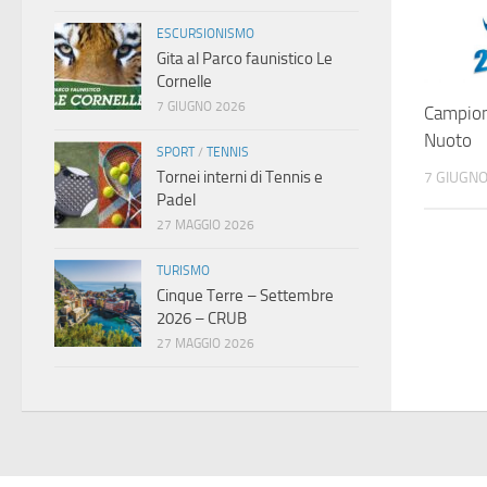
ESCURSIONISMO
Gita al Parco faunistico Le
Cornelle
7 GIUGNO 2026
Campion
Nuoto
SPORT
/
TENNIS
Tornei interni di Tennis e
7 GIUGNO
Padel
27 MAGGIO 2026
TURISMO
Cinque Terre – Settembre
2026 – CRUB
27 MAGGIO 2026