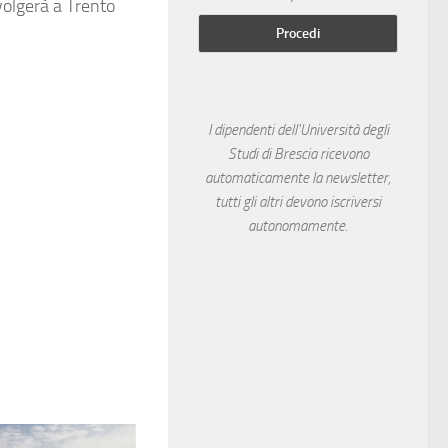
volgerà a Trento
I dipendenti dell'Università degli
Studi di Brescia ricevono
automaticamente la newsletter,
tutti gli altri devono iscriversi
autonomamente.