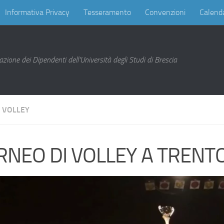
Informativa Privacy
Tesseramento
Convenzioni
Calenda
zione dei Dipendenti dell'Università degli Studi di Brescia
VOLLEY
RNEO DI VOLLEY A TRENT