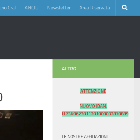
rio Cral
ANCIU
Newsletter
Area Riservata
ALTRO
ATTENZIONE
O
NUOVO IBAN:
IT73R0623011201000032870889
LE NOSTRE AFFILIAZIONI