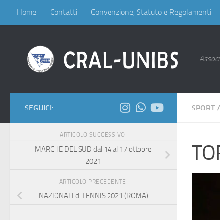
Home
Contatti
Convenzione, Statuto e Regolamenti
Salta al contenuto
Associa
SEGUICI:
SPORT
/
ARTICOLO SUCCESSIVO
TO
MARCHE DEL SUD dal 14 al 17 ottobre
2021
ARTICOLO PRECEDENTE
NAZIONALI di TENNIS 2021 (ROMA)