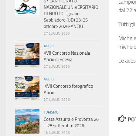
5° CAMPIONATO
campiona
NAZIONALE UNIVERSITARIO
dal 22 
DI NUOTO Lignano
Sabbiadoro (UD) 23-25
Tutti gl
ottobre 2026-ANCIU
27 LUGLIO 2026
Michel
michel
ANCIU
XVII Concorso Nazionale
Anciu di Poesia
Le ades
27 LUGLIO 2026
ANCIU
XVII Concorso fotografico
Anciu
27 LUGLIO 2026
TURISMO
PO
Costa Azzurra e Provenza 26
– 28 settembre 2026
13 LUGLIO 2026