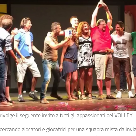
rivolge il seguente invito a tutti gli appassionati del VOLLEY.
cercando giocatori e giocatrici per una squadra mista da invia