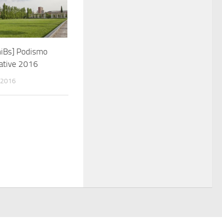
niBs] Podismo
iative 2016
 2016